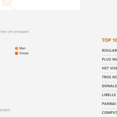
annen en vrouwen
TOP 1
Man
ROULAR
Vrouw
PLUS M
HET VIS
TROS K
DONALD
LIBELLE
PANNA!
aanden
COMPUT