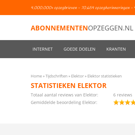
4.000.000+ opzegbrieven - 70.654 opzegherinneringen - 
ABONNEMENTEN
OPZEGGEN.NL
INTERNET
GOEDE DOELEN
KRANTEN
Home
Tijdschriften
Elektor
Elektor statistieken
STATISTIEKEN ELEKTOR
Totaal aantal reviews van Elektor:
6 reviews
Gemiddelde beoordeling Elektor: