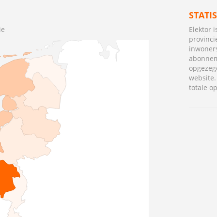
STATI
ie
Elektor 
provinci
inwoners
abonnem
opgezegd
website
totale o