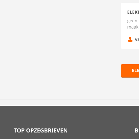
ELEK
geen 
maak
v
EL
TOP OPZEGBRIEVEN
B