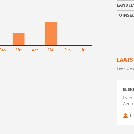
LANDLE
TUINSE
Feb
Mrt
Apr
Mei
Jun
Jul
LAATS
Lees de 
ELEK
I.v.m
Geen 
L