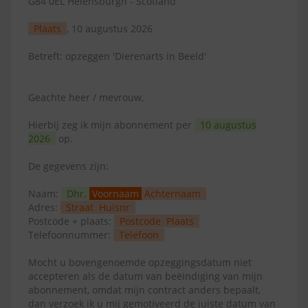
G84 0EL Helensburgh - Scotland
Plaats
, 10 augustus 2026
Betreft: opzeggen 'Dierenarts in Beeld'
Geachte heer / mevrouw,
Hierbij zeg ik mijn abonnement per
10 augustus
2026
op.
De gegevens zijn:
Naam:
Dhr.
Voornaam
Achternaam
Adres:
Straat
Huisnr
Postcode + plaats:
Postcode
Plaats
Telefoonnummer:
Telefoon
Mocht u bovengenoemde opzeggingsdatum niet
accepteren als de datum van beëindiging van mijn
abonnement, omdat mijn contract anders bepaalt,
dan verzoek ik u mij gemotiveerd de juiste datum van