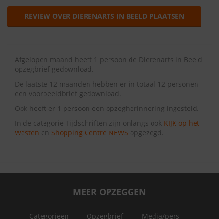
REVIEW OVER DIERENARTS IN BEELD PLAATSEN
Afgelopen maand heeft 1 persoon de Dierenarts in Beeld
opzegbrief gedownload.
De laatste 12 maanden hebben er in totaal 12 personen
een voorbeeldbrief gedownload.
Ook heeft er 1 persoon een opzegherinnering ingesteld.
In de categorie Tijdschriften zijn onlangs ook
KIJK op het
Westen
en
Shopping Centre NEWS
opgezegd.
MEER OPZEGGEN
Categorieën
Opzegbrief
Media/pers