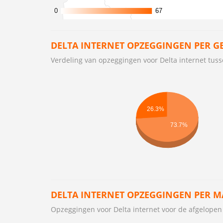
0
0
67
67
DELTA INTERNET OPZEGGINGEN PER G
Verdeling van opzeggingen voor Delta internet tu
26.3%
73.7%
DELTA INTERNET OPZEGGINGEN PER 
Opzeggingen voor Delta internet voor de afgelope