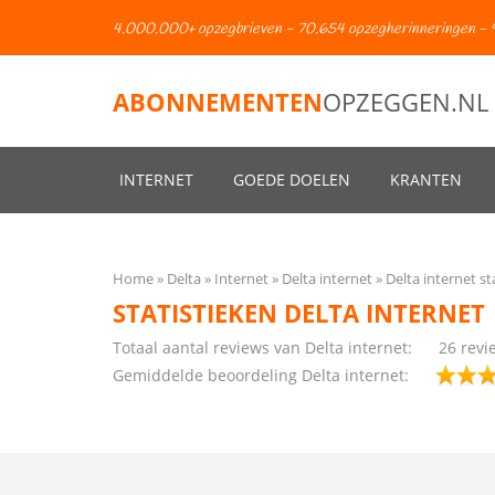
4.000.000+ opzegbrieven - 70.654 opzegherinneringen - 
ABONNEMENTEN
OPZEGGEN.NL
INTERNET
GOEDE DOELEN
KRANTEN
Home
Delta
Internet
Delta internet
Delta internet st
STATISTIEKEN DELTA INTERNET
Totaal aantal reviews van Delta internet:
26 revi
Gemiddelde beoordeling Delta internet: