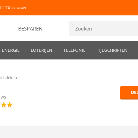
92.336 reviews
BESPAREN
ENERGIE
LOTERIJEN
TELEFONIE
TIJDSCHRIFTEN
atistieken
DE
ews