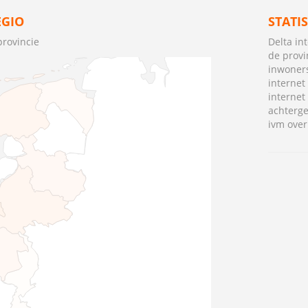
EGIO
STATI
provincie
Delta in
de provi
inwoners
internet
interne
achterge
ivm over