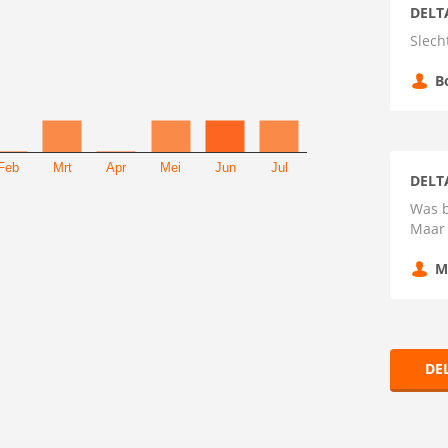
DELT
Slech
B
Feb
Mrt
Apr
Mei
Jun
Jul
DELT
Was b
Maar 
M
DE