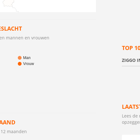
ESLACHT
ssen mannen en vrouwen
TOP 1
Man
ZIGGO I
Vrouw
LAATS
Lees de 
MAAND
opzegge
n 12 maanden