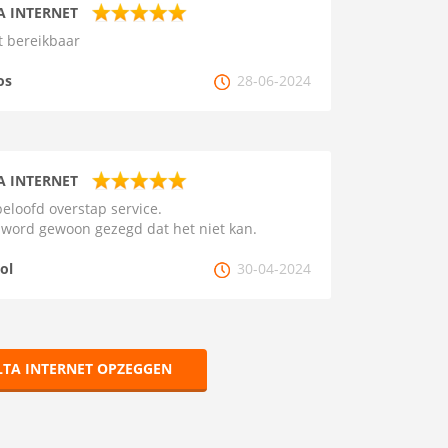
A INTERNET
t bereikbaar
os
28-06-2024
A INTERNET
eloofd overstap service.
word gewoon gezegd dat het niet kan.
ol
30-04-2024
LTA INTERNET OPZEGGEN