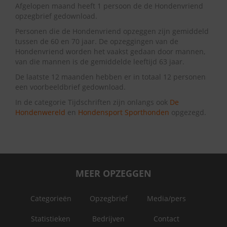
Afgelopen maand heeft 1 persoon de de Hondenvriend
opzegbrief gedownload.
Personen die de Hondenvriend opzeggen zijn gemiddeld
tussen de 60 en 70 jaar. De opzeggingen van de
Hondenvriend worden het vaakst gedaan door mannen,
van die mannen is de gemiddelde leeftijd 63 jaar.
De laatste 12 maanden hebben er in totaal 12 personen
een voorbeeldbrief gedownload.
In de categorie Tijdschriften zijn onlangs ook
De
Hondenwereld
en
Hondensport Sporthonden
opgezegd.
MEER OPZEGGEN
Categorieën
Opzegbrief
Media/pers
Statistieken
Bedrijven
Contact