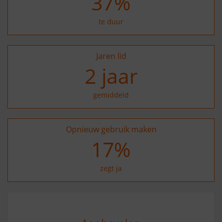
37
%
te duur
Jaren lid
2
jaar
gemiddeld
Opnieuw gebruik maken
27
%
zegt ja