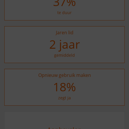
37
%
te duur
Jaren lid
2
jaar
gemiddeld
Opnieuw gebruik maken
27
%
zegt ja