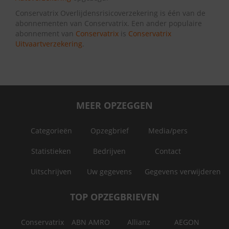
Conservatrix Overlijdensrisicoverzekering is één van de
abonnementen van Conservatrix. Een ander populaire
abonnement van
Conservatrix
is
Conservatrix
Uitvaartverzekering
.
MEER OPZEGGEN
Categorieën
Opzegbrief
Media/pers
Statistieken
Bedrijven
Contact
Uitschrijven
Uw gegevens
Gegevens verwijderen
TOP OPZEGBRIEVEN
Conservatrix
ABN AMRO
Allianz
AEGON