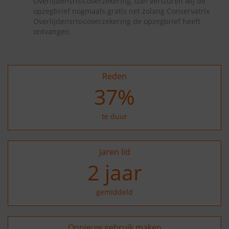
Overlijdensrisicoverzekering, dan versturen wij de
opzegbrief nogmaals gratis net zolang Conservatrix
Overlijdensrisicoverzekering de opzegbrief heeft
ontvangen.
Reden
37
%
te duur
Jaren lid
2
jaar
gemiddeld
Opnieuw gebruik maken