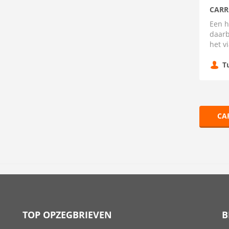
CARR
Een h
daarb
het v
T
CA
TOP OPZEGBRIEVEN
B