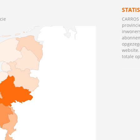
STATI
cie
CARROS i
provinci
inwoner
abonnem
opgezegd
website
totale o