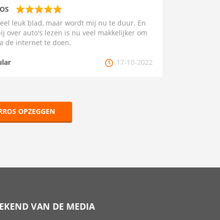
OS
eel leuk blad, maar wordt mij nu te duur. En
ij over auto's lezen is nu veel makkelijker om
ia de internet te doen.
ular
17-10-2022
RROS OPZEGGEN
EKEND VAN DE MEDIA