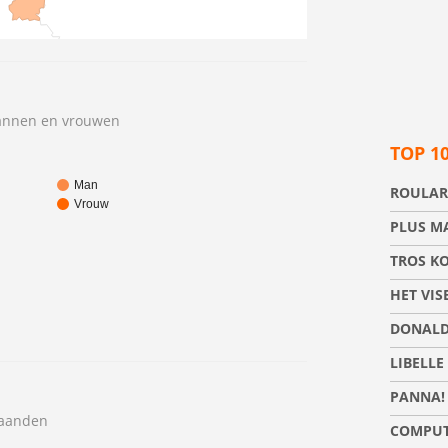
annen en vrouwen
TOP 1
Man
ROULAR
Vrouw
PLUS M
TROS K
HET VIS
DONALD
LIBELLE
PANNA!
maanden
COMPUT