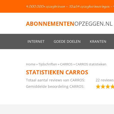
4.000.000+ opzegbrieven - 70.654 opzegherinneringen - 
ABONNEMENTEN
OPZEGGEN.NL
INTERNET
GOEDE DOELEN
KRANTEN
Home
Tijdschriften
CARROS
CARROS statistieken
STATISTIEKEN CARROS
Totaal aantal reviews van CARROS:
22 reviews
Gemiddelde beoordeling CARROS: