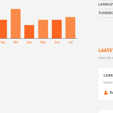
LANDLE
TUINSE
Feb
Mrt
Apr
Mei
Jun
Jul
LAATS
Lees de 
CARR
beter
R