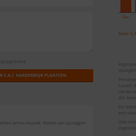
Meer C.A
opzegservice
Afgelope
opzegbr
R C.A.I. HARDERWIJK PLAATSEN
Personen
tussen d
Harderw
die mann
De laats
een voor
Ook heb
 beelden prima muziek. Reden van opzeggen
ingestel