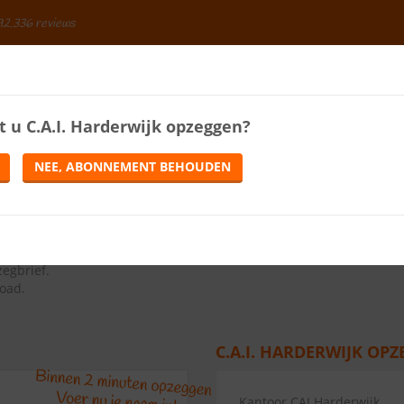
92.336 reviews
BESPAREN
t u
C.A.I. Harderwijk
opzeggen?
ENERGIE
LOTERIJEN
TELEFONIE
TIJDSCHRIFTEN
NEE, ABONNEMENT BEHOUDEN
10.0
(
10
reviews)
ns op de knop Abonnement opzeggen.
zegbrief
.
load.
C.A.I. HARDERWIJK OPZ
Kantoor CAI Harderwijk