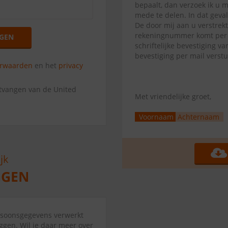
bepaalt, dan verzoek ik u 
mede te delen. In dat geva
De door mij aan u verstrek
rekeningnummer komt per di
GEN
schriftelijke bevestiging 
bevestiging per mail verst
orwaarden
en het
privacy
ntvangen van de United
Met vriendelijke groet,
Voornaam
Achternaam
ersoonsgegevens verwerkt
ggen. Wil je daar meer over