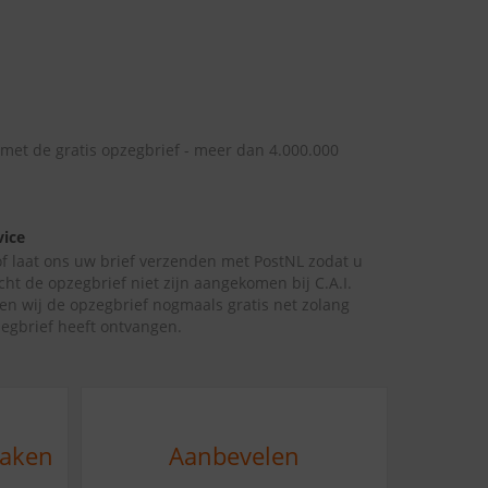
 met de gratis opzegbrief - meer dan 4.000.000
vice
 of laat ons uw brief verzenden met PostNL zodat u
cht de opzegbrief niet zijn aangekomen bij C.A.I.
en wij de opzegbrief nogmaals gratis net zolang
zegbrief heeft ontvangen.
maken
Aanbevelen