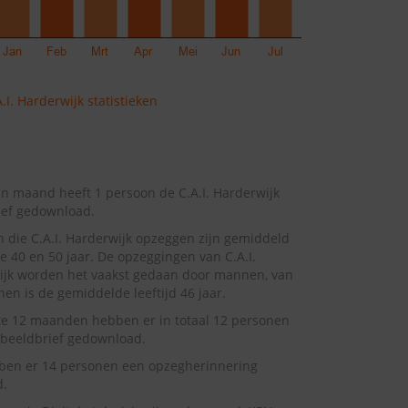
.I. Harderwijk statistieken
n maand heeft 1 persoon de C.A.I. Harderwijk
ief gedownload.
 die C.A.I. Harderwijk opzeggen zijn gemiddeld
e 40 en 50 jaar. De opzeggingen van C.A.I.
ijk worden het vaakst gedaan door mannen, van
en is de gemiddelde leeftijd 46 jaar.
te 12 maanden hebben er in totaal 12 personen
beeldbrief gedownload.
ben er 14 personen een opzegherinnering
d.