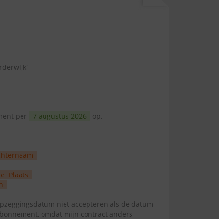
rderwijk'
ement per
7 augustus 2026
op.
chternaam
de
Plaats
n
zeggingsdatum niet accepteren als de datum
abonnement, omdat mijn contract anders