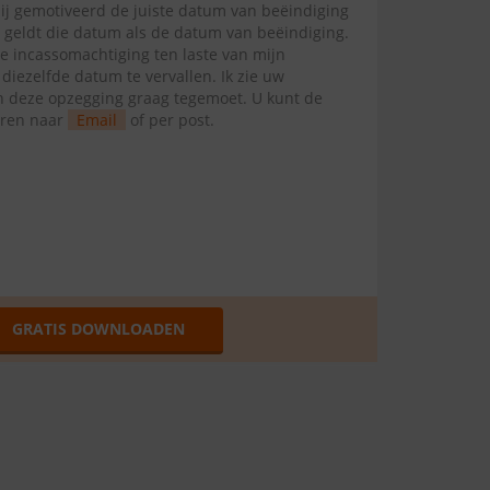
mij gemotiveerd de juiste datum van beëindiging
l geldt die datum als de datum van beëindiging.
te incassomachtiging ten laste van mijn
ezelfde datum te vervallen. Ik zie uw
van deze opzegging graag tegemoet. U kunt de
uren naar
Email
of per post.
GRATIS DOWNLOADEN