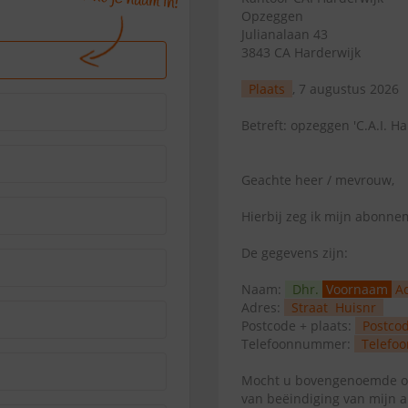
Opzeggen
Julianalaan 43
3843 CA Harderwijk
Plaats
, 7 augustus 2026
Betreft: opzeggen 'C.A.I. Ha
Geachte heer / mevrouw,
Hierbij zeg ik mijn abonn
De gegevens zijn:
Naam:
Dhr.
Voornaam
A
Adres:
Straat
Huisnr
Postcode + plaats:
Postco
Telefoonnummer:
Telefoo
Mocht u bovengenoemde op
van beëindiging van mijn 