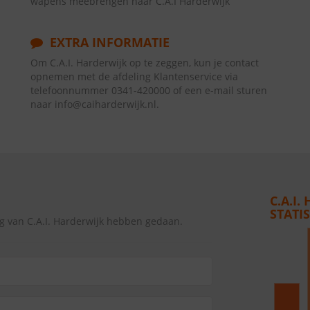
wapens meebrengen naar C.A.I Harderwijk
EXTRA INFORMATIE
Om C.A.I. Harderwijk op te zeggen, kun je contact
opnemen met de afdeling Klantenservice via
telefoonnummer 0341-420000 of een e-mail sturen
naar info@caiharderwijk.nl.
C.A.I
STATI
g van C.A.I. Harderwijk hebben gedaan.