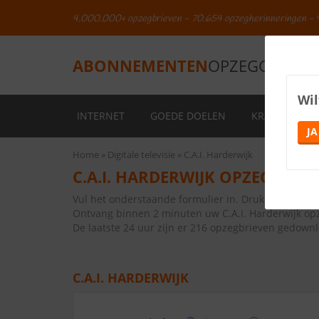
4.000.000+ opzegbrieven - 70.654 opzegherinneringen - 
ABONNEMENTEN
OPZEGGEN.NL
Wil
INTERNET
GOEDE DOELEN
KRANTEN
JA
Home
Digitale televisie
C.A.I. Harderwijk
C.A.I. HARDERWIJK OPZEGGEN
Vul het onderstaande formulier in. Druk vervolge
Ontvang binnen 2 minuten uw C.A.I. Harderwijk op
De laatste 24 uur zijn er 216 opzegbrieven gedown
C.A.I. HARDERWIJK