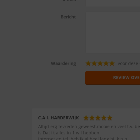
Bericht
Waardering
voor deze 
REVIEW OVE
C.A.I. HARDERWIJK
Altijd erg tevreden geweest.mooie en veel t.v.
is Dat ik alles in 1 wil hebben.
Internet en tel. heb ik al heel lang bij k.p.n.