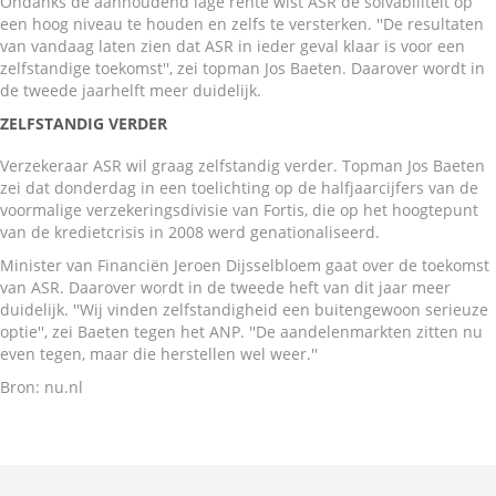
Ondanks de aanhoudend lage rente wist ASR de solvabiliteit op
een hoog niveau te houden en zelfs te versterken. ''De resultaten
van vandaag laten zien dat ASR in ieder geval klaar is voor een
zelfstandige toekomst'', zei topman Jos Baeten. Daarover wordt in
de tweede jaarhelft meer duidelijk.
ZELFSTANDIG VERDER
Verzekeraar ASR wil graag zelfstandig verder. Topman Jos Baeten
zei dat donderdag in een toelichting op de halfjaarcijfers van de
voormalige verzekeringsdivisie van Fortis, die op het hoogtepunt
van de kredietcrisis in 2008 werd genationaliseerd.
Minister van Financiën Jeroen Dijsselbloem gaat over de toekomst
van ASR. Daarover wordt in de tweede heft van dit jaar meer
duidelijk. ''Wij vinden zelfstandigheid een buitengewoon serieuze
optie'', zei Baeten tegen het ANP. ''De aandelenmarkten zitten nu
even tegen, maar die herstellen wel weer.''
Bron: nu.nl