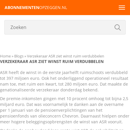
ABONNEMENTEN
OPZEGGEN.NL
Tog
navi
Home
Blogs
Verzekeraar ASR ziet winst ruim verdubbelen
VERZEKERAAR ASR ZIET WINST RUIM VERDUBBELEN
ASR heeft de winst in de eerste jaarhelft ruimschoots verdubbeld
tot 397 miljoen euro. Ook het onderliggend operationeel resultaat
nam toe, met ruim een kwart, tot 280 miljoen euro. Dat maakte de
genationaliseerde verzekeraar donderdag bekend.
De premie-inkomsten gingen met 10 procent omhoog tot bijna 2,5
miljard euro. Dat was voornamelijk te danken aan de overname
per 1 januari van de pensioenverplichtingen van het
pensioenfonds van olieconcern Chevron. Daarnaast hielpen onder
meer hogere beleggingsopbrengsten de winst van ASR vooruit.