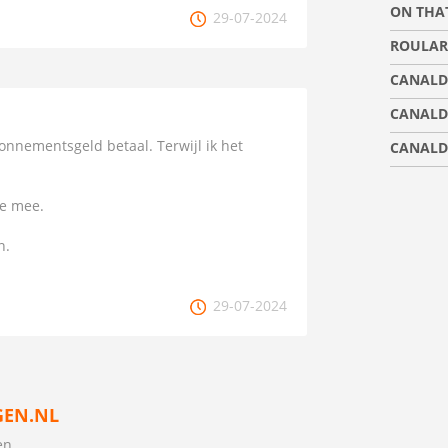
ON THA
29-07-2024
ROULAR
CANALD
CANALD
bonnementsgeld betaal. Terwijl ik het
CANALD
ee mee.
n.
29-07-2024
EN.NL
en.