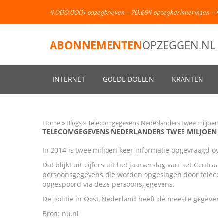
4.000.000+ opzegbrieven - 70.654 opzegherinneringen - 
ABONNEMENTEN
OPZEGGEN.NL
INTERNET
GOEDE DOELEN
KRANTEN
Home
Blogs
Telecomgegevens Nederlanders twee miljoen
TELECOMGEGEVENS NEDERLANDERS TWEE MILJOEN
In 2014 is twee miljoen keer informatie opgevraagd o
Dat blijkt uit cijfers uit het jaarverslag van het Ce
persoonsgegevens die worden opgeslagen door telecom
opgespoord via deze persoonsgegevens.
De politie in Oost-Nederland heeft de meeste gegev
Bron: nu.nl