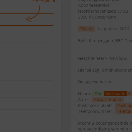
Abonneeservice
Noorderhavenkade 87 A3
3039 RK Rotterdam
Plaats
, 6 augustus 2026
Betreft: opzeggen 'BBC Goo
Geachte heer / mevrouw,
Hierbij zeg ik mijn abonn
De gegevens zijn:
Naam:
Dhr.
Voornaam
A
Adres:
Straat
Huisnr
Postcode + plaats:
Postco
Telefoonnummer:
Telefoo
Mocht u bovengenoemde op
van beëindiging van mijn 