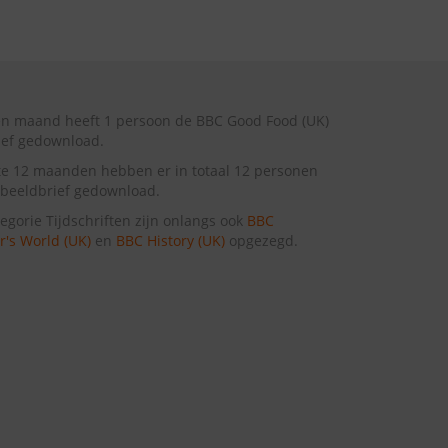
en maand heeft 1 persoon de BBC Good Food (UK)
ief gedownload.
te 12 maanden hebben er in totaal 12 personen
beeldbrief gedownload.
tegorie Tijdschriften zijn onlangs ook
BBC
's World (UK)
en
BBC History (UK)
opgezegd.