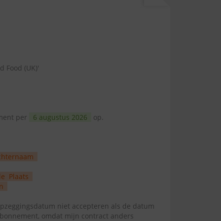
d Food (UK)'
ement per
6 augustus 2026
op.
chternaam
de
Plaats
n
zeggingsdatum niet accepteren als de datum
abonnement, omdat mijn contract anders