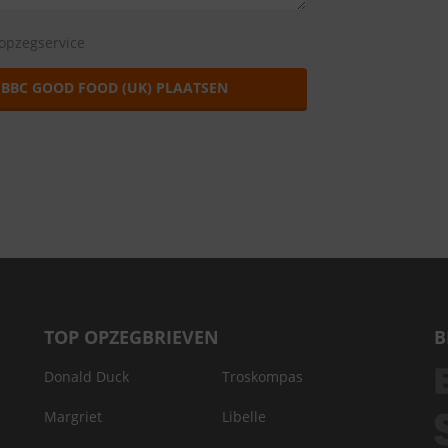
opzegservice
 BBC GOOD FOOD (UK) PLAATSEN
TOP OPZEGBRIEVEN
B
Donald Duck
Troskompas
Margriet
Libelle