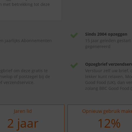
jn met betrekking tot deze
Sinds 2004 opzeggen
en jaarlijks Abonnementen
15 jaar geleden gestart
gegenereerd
Opzegbrief verzendser
gbrief om deze gratis te
Verstuur zelf uw brief,
nvelop of postzegel bij de
lekker kunt relaxen. Mo
f verzendservice.
Good Food (UK), dan ver
zolang BBC Good Food (
Jaren lid
Opnieuw gebruik mak
2
jaar
17
%