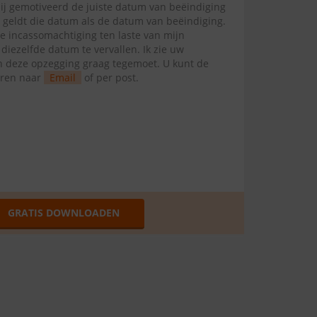
mij gemotiveerd de juiste datum van beëindiging
l geldt die datum als de datum van beëindiging.
te incassomachtiging ten laste van mijn
ezelfde datum te vervallen. Ik zie uw
van deze opzegging graag tegemoet. U kunt de
uren naar
Email
of per post.
GRATIS DOWNLOADEN