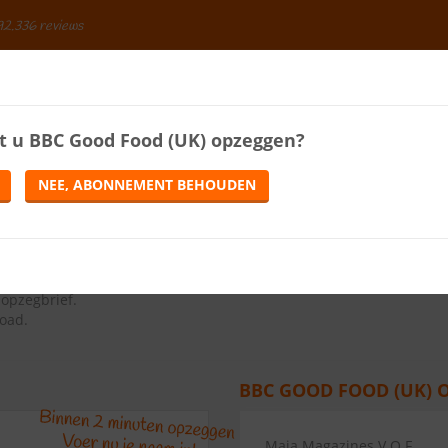
92.336 reviews
BESPAREN
t u
BBC Good Food (UK)
opzeggen?
ENERGIE
LOTERIJEN
TELEFONIE
TIJDSCHRIFTEN
NEE, ABONNEMENT BEHOUDEN
EN
ns op de knop Abonnement opzeggen.
opzegbrief
.
load.
BBC GOOD FOOD (UK) 
Maja Magazines V.O.F.