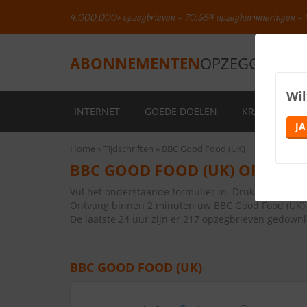
4.000.000+ opzegbrieven - 70.654 opzegherinneringen - 
ABONNEMENTEN
OPZEGGEN.NL
Wil
INTERNET
GOEDE DOELEN
KRANTEN
JA
Home
Tijdschriften
BBC Good Food (UK)
BBC GOOD FOOD (UK) OPZEGG
Vul het onderstaande formulier in. Druk vervolge
Ontvang binnen 2 minuten uw BBC Good Food (UK) 
De laatste 24 uur zijn er 217 opzegbrieven gedown
BBC GOOD FOOD (UK)