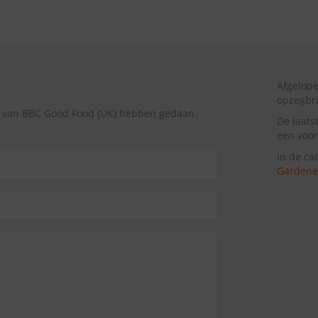
Afgelop
opzegbr
g van BBC Good Food (UK) hebben gedaan.
De laats
een voor
In de ca
Gardener