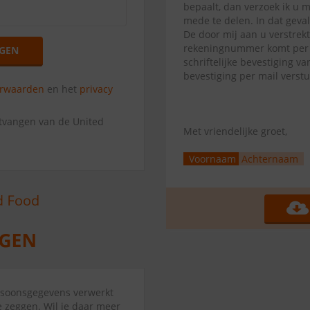
bepaalt, dan verzoek ik u 
mede te delen. In dat geva
De door mij aan u verstrek
rekeningnummer komt per di
GEN
schriftelijke bevestiging 
bevestiging per mail verst
orwaarden
en het
privacy
ntvangen van de United
Met vriendelijke groet,
Voornaam
Achternaam
ersoonsgegevens verwerkt
 zeggen. Wil je daar meer