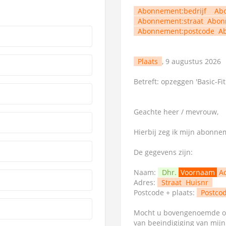
Abonnement:bedrijf
Ab
Abonnement:straat
Abon
Abonnement:postcode
A
Plaats
, 9 augustus 2026
Betreft: opzeggen 'Basic-Fit
Geachte heer / mevrouw,
Hierbij zeg ik mijn abonn
De gegevens zijn:
Naam:
Dhr.
Voornaam
A
Adres:
Straat
Huisnr
Postcode + plaats:
Postco
Mocht u bovengenoemde op
van beeindigiging van mij