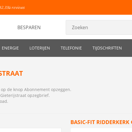
92.336 reviews
BESPAREN
ENERGIE
LOTERIJEN
TELEFONIE
TIJDSCHRIFTEN
JSTRAAT
ns op de knop Abonnement opzeggen.
ieterijstraat opzegbrief
.
load.
BASIC-FIT RIDDERKERK 