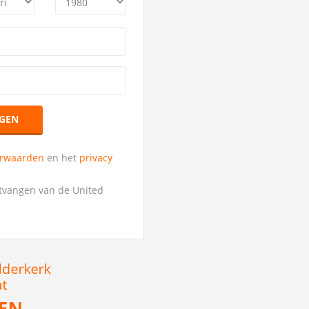
GEN
orwaarden
en het
privacy
ntvangen van de United