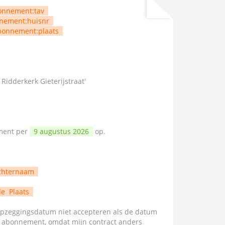
onnement:tav
nement:huisnr
bonnement:plaats
 Ridderkerk Gieterijstraat'
ement per
9 augustus 2026
op.
chternaam
de
Plaats
zeggingsdatum niet accepteren als de datum
n abonnement, omdat mijn contract anders