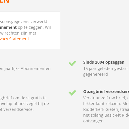
ersoonsgegevens verwerkt
bonnement
op te zeggen. Wil
uw rechten zijn met
ivacy Statement
.
Sinds 2004 opzeggen
en jaarlijks Abonnementen
15 jaar geleden gestart
gegenereerd
Opzegbrief verzendser
gbrief om deze gratis te
Verstuur zelf uw brief,
nvelop of postzegel bij de
lekker kunt relaxen. Mo
f verzendservice.
Ridderkerk Gieterijstra
net zolang Basic-Fit Rid
ontvangen.