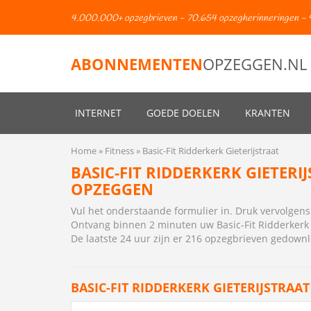
4.000.000+ opzegbrieven - 70.654 opzegherinneringen - 
ABONNEMENTEN
OPZEGGEN.NL
INTERNET
GOEDE DOELEN
KRANTEN
Home
Fitness
Basic-Fit Ridderkerk Gieterijstraat
BASIC-FIT RIDDERKERK GIETERI
OPZEGGEN
Vul het onderstaande formulier in. Druk vervolge
Ontvang binnen 2 minuten uw Basic-Fit Ridderkerk G
De laatste 24 uur zijn er 216 opzegbrieven gedown
BASIC-FIT RIDDERKERK GIETERIJSTRAAT