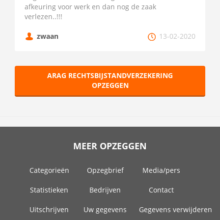
afkeuring voor werk en dan nog de zaak
verlezen..!!!
zwaan
13-02-2020
ARAG RECHTSBIJSTANDVERZEKERING
OPZEGGEN
MEER OPZEGGEN
Categorieën
Opzegbrief
Media/pers
Statistieken
Bedrijven
Contact
Uitschrijven
Uw gegevens
Gegevens verwijderen