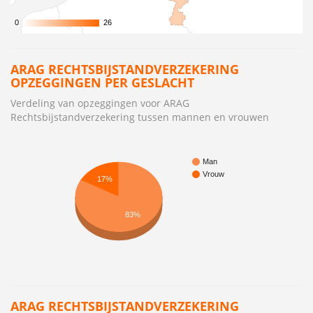
0
0
26
26
ARAG RECHTSBIJSTANDVERZEKERING
OPZEGGINGEN PER GESLACHT
Verdeling van opzeggingen voor ARAG
Rechtsbijstandverzekering tussen mannen en vrouwen
Man
Vrouw
17%
83%
ARAG RECHTSBIJSTANDVERZEKERING