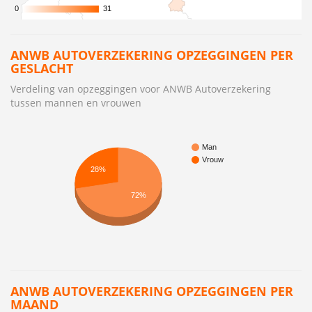
0
0
31
31
ANWB AUTOVERZEKERING OPZEGGINGEN PER
GESLACHT
Verdeling van opzeggingen voor ANWB Autoverzekering
tussen mannen en vrouwen
Man
Vrouw
28%
72%
ANWB AUTOVERZEKERING OPZEGGINGEN PER
MAAND