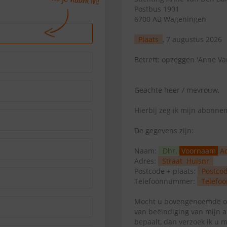
Postbus 1901
6700 AB Wageningen
Plaats
, 7 augustus 2026
Betreft: opzeggen 'Anne V
Geachte heer / mevrouw,
Hierbij zeg ik mijn abonn
De gegevens zijn:
Naam:
Dhr.
Voornaam
A
Adres:
Straat
Huisnr
Postcode + plaats:
Postco
Telefoonnummer:
Telefoo
Mocht u bovengenoemde op
van beëindiging van mijn 
bepaalt, dan verzoek ik u 