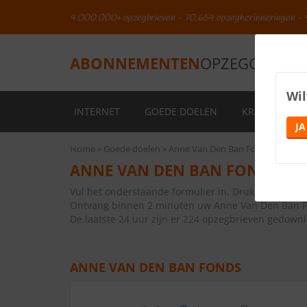
4.000.000+ opzegbrieven - 70.654 opzegherinneringen - 
ABONNEMENTEN
OPZEGGEN.NL
Wil
INTERNET
GOEDE DOELEN
KRANTEN
JA
Home
Goede doelen
Anne Van Den Ban Fonds
ANNE VAN DEN BAN FONDS OP
Vul het onderstaande formulier in. Druk vervolge
Ontvang binnen 2 minuten uw Anne Van Den Ban F
De laatste 24 uur zijn er 224 opzegbrieven gedown
ANNE VAN DEN BAN FONDS