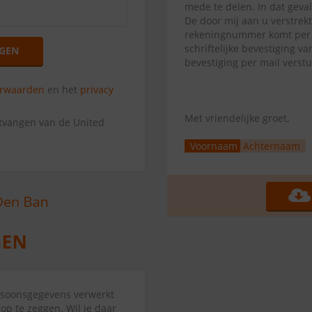
mede te delen. In dat geva
De door mij aan u verstrek
rekeningnummer komt per di
schriftelijke bevestiging 
GEN
bevestiging per mail verst
orwaarden
en het
privacy
Met vriendelijke groet,
ntvangen van de United
Voornaam
Achternaam
ersoonsgegevens verwerkt
op te zeggen. Wil je daar