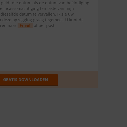
l geldt die datum als de datum van beëindiging.
te incassomachtiging ten laste van mijn
ezelfde datum te vervallen. Ik zie uw
van deze opzegging graag tegemoet. U kunt de
uren naar
Email
of per post.
GRATIS DOWNLOADEN