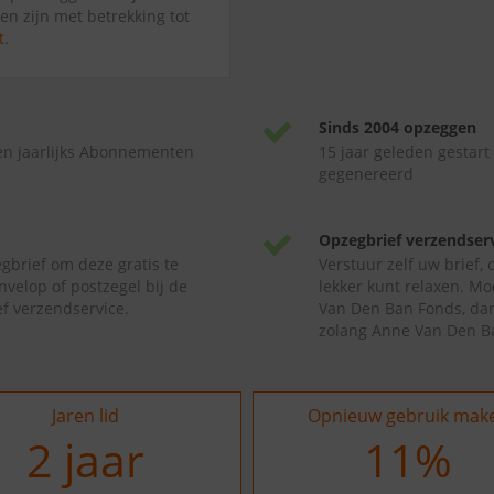
en zijn met betrekking tot
t
.
Sinds 2004 opzeggen
en jaarlijks Abonnementen
15 jaar geleden gestart
gegenereerd
Opzegbrief verzendser
gbrief om deze gratis te
Verstuur zelf uw brief,
nvelop of postzegel bij de
lekker kunt relaxen. Mo
f verzendservice.
Van Den Ban Fonds, dan
zolang Anne Van Den Ba
Jaren lid
Opnieuw gebruik mak
2
jaar
17
%