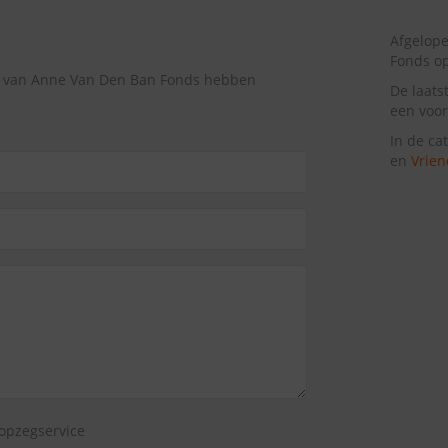
Afgelop
Fonds o
ng van Anne Van Den Ban Fonds hebben
De laats
een voor
In de ca
en
Vrien
opzegservice