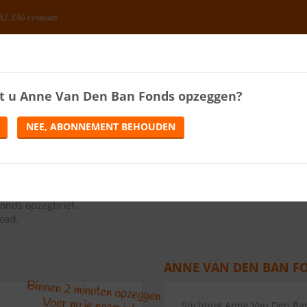
92.336 reviews
BESPAREN
t u
Anne Van Den Ban Fonds
opzeggen?
ENERGIE
LOTERIJEN
TELEFONIE
TIJDSCHRIFTEN
NEE, ABONNEMENT BEHOUDEN
ZEGGEN
ns op de knop Abonnement opzeggen.
onds opzegbrief
.
load.
ANNE VAN DEN BAN FO
Stichting Anne Van Den Ba