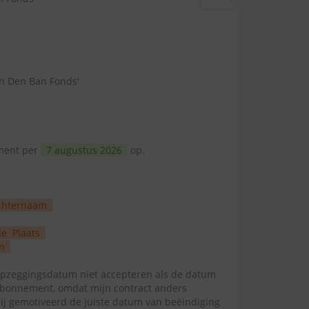
an Den Ban Fonds'
ement per
7 augustus 2026
op.
chternaam
de
Plaats
n
zeggingsdatum niet accepteren als de datum
abonnement, omdat mijn contract anders
mij gemotiveerd de juiste datum van beëindiging