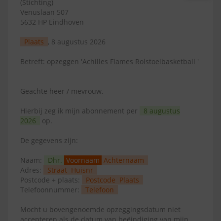
(Stichting)
Venuslaan 507
5632 HP Eindhoven
Plaats
, 8 augustus 2026
Betreft: opzeggen 'Achilles Flames Rolstoelbasketball '
Geachte heer / mevrouw,
Hierbij zeg ik mijn abonnement per
8 augustus
2026
op.
De gegevens zijn:
Naam:
Dhr.
Voornaam
Achternaam
Adres:
Straat
Huisnr
Postcode + plaats:
Postcode
Plaats
Telefoonnummer:
Telefoon
Mocht u bovengenoemde opzeggingsdatum niet
accepteren als de datum van beëindiging van mijn