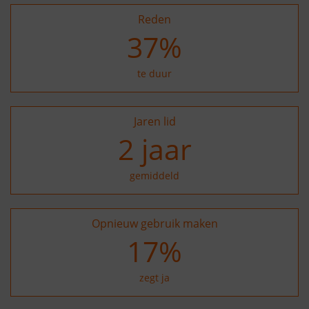
Reden
37
%
te duur
Jaren lid
2
jaar
gemiddeld
Opnieuw gebruik maken
26
%
zegt ja