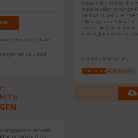
bepaalt, dan verzoek ik u 
mede te delen. In dat geva
De door mij aan u verstrek
rekeningnummer komt per di
GEN
schriftelijke bevestiging 
bevestiging per mail verst
orwaarden
en het
privacy
ntvangen van de United
Met vriendelijke groet,
Voornaam
Achternaam
ersoonsgegevens verwerkt
nt
op te zeggen. Wil je