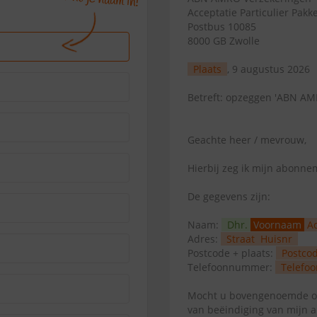
Acceptatie Particulier Pakk
Postbus 10085
8000 GB Zwolle
Plaats
, 9 augustus 2026
Betreft: opzeggen 'ABN AM
Geachte heer / mevrouw,
Hierbij zeg ik mijn abonn
De gegevens zijn:
Naam:
Dhr.
Voornaam
A
Adres:
Straat
Huisnr
Postcode + plaats:
Postco
Telefoonnummer:
Telefoo
Mocht u bovengenoemde op
van beëindiging van mijn 