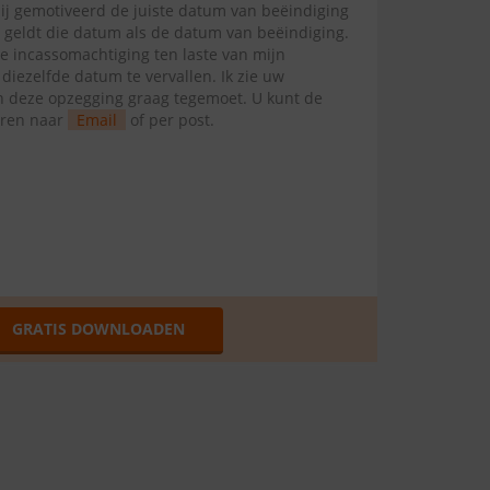
mij gemotiveerd de juiste datum van beëindiging
l geldt die datum als de datum van beëindiging.
te incassomachtiging ten laste van mijn
ezelfde datum te vervallen. Ik zie uw
van deze opzegging graag tegemoet. U kunt de
uren naar
Email
of per post.
GRATIS DOWNLOADEN