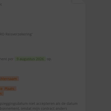
et
RO Reisverzekering'
ement per
9 augustus 2026
op.
chternaam
de
Plaats
n
zeggingsdatum niet accepteren als de datum
abonnement, omdat mijn contract anders