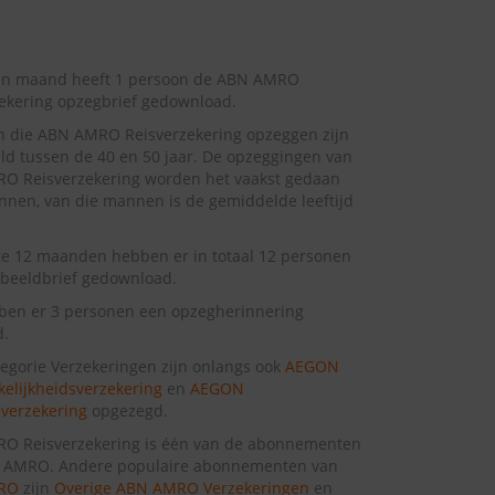
en maand heeft 1 persoon de ABN AMRO
ekering opzegbrief gedownload.
n die ABN AMRO Reisverzekering opzeggen zijn
d tussen de 40 en 50 jaar. De opzeggingen van
O Reisverzekering worden het vaakst gedaan
nen, van die mannen is de gemiddelde leeftijd
te 12 maanden hebben er in totaal 12 personen
beeldbrief gedownload.
ben er 3 personen een opzegherinnering
d.
tegorie Verzekeringen zijn onlangs ook
AEGON
elijkheidsverzekering
en
AEGON
verzekering
opgezegd.
O Reisverzekering is één van de abonnementen
 AMRO. Andere populaire abonnementen van
RO
zijn
Overige ABN AMRO Verzekeringen
en