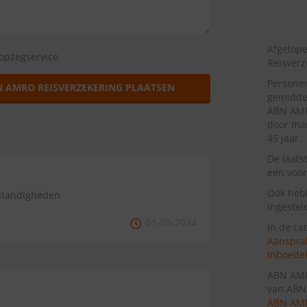
Afgelop
opzegservice
Reisverz
Persone
N AMRO REISVERZEKERING PLAATSEN
gemiddel
ABN AMR
door man
45 jaar.
De laats
een voor
Ook heb
mstandigheden
ingestel
01-03-2024
In de ca
Aansprak
Inboedel
ABN AMR
van ABN
ABN AM