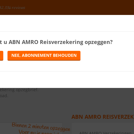
92.336 reviews
BESPAREN
t u
ABN AMRO Reisverzekering
opzeggen?
ENERGIE
LOTERIJEN
TELEFONIE
TIJDSCHRIFTEN
NEE, ABONNEMENT BEHOUDEN
ekering
OPZEGGEN
10.0
(
5
reviews)
ns op de knop Abonnement opzeggen.
kering opzegbrief
.
load.
ABN AMRO REISVERZEK
ABN AMRO Verzekeringen