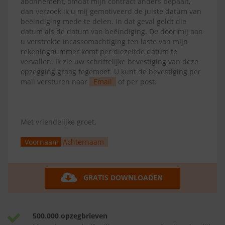
abonnement, omdat mijn contract anders bepaalt,
dan verzoek ik u mij gemotiveerd de juiste datum van
beëindiging mede te delen. In dat geval geldt die
datum als de datum van beëindiging. De door mij aan
u verstrekte incassomachtiging ten laste van mijn
rekeningnummer komt per diezelfde datum te
vervallen. Ik zie uw schriftelijke bevestiging van deze
opzegging graag tegemoet. U kunt de bevestiging per
mail versturen naar
Email
of per post.
Met vriendelijke groet,
Voornaam
Achternaam
GRATIS DOWNLOADEN
500.000 opzegbrieven