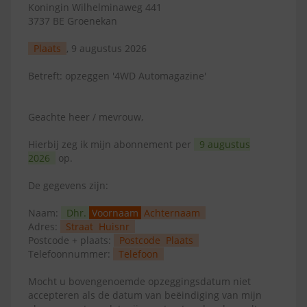
Koningin Wilhelminaweg 441
3737 BE Groenekan
Plaats
, 9 augustus 2026
Betreft: opzeggen '4WD Automagazine'
Geachte heer / mevrouw,
Hierbij zeg ik mijn abonnement per
9 augustus
2026
op.
De gegevens zijn:
Naam:
Dhr.
Voornaam
Achternaam
Adres:
Straat
Huisnr
Postcode + plaats:
Postcode
Plaats
Telefoonnummer:
Telefoon
Mocht u bovengenoemde opzeggingsdatum niet
accepteren als de datum van beëindiging van mijn